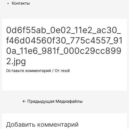
Контакты
0d6f55ab_0e02_11e2_ac30_
f46d04560f30_775c4557_91
0a_11e6_981f_000c29cc899
2.jpg
Оставьте комментарий
/ От
resdi
Навигация
←
Предыдущая Медиафайлы
по
записям
Добавить комментарий