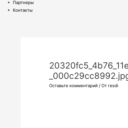
Партнеры
Контакты
20320fc5_4b76_11
_000c29cc8992.jp
Оставьте комментарий
/ От
resdi