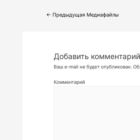
Навигация
←
Предыдущая Медиафайлы
по
записям
Добавить комментари
Ваш e-mail не будет опубликован.
Об
Комментарий