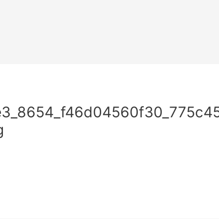
e3_8654_f46d04560f30_775c45
g