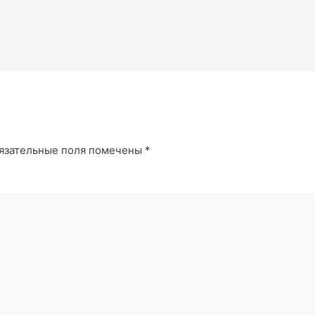
й
язательные поля помечены
*