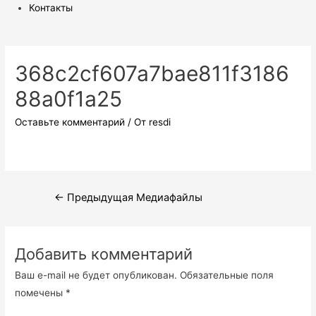
Контакты
368c2cf607a7bae811f3186
88a0f1a25
Оставьте комментарий
/ От
resdi
Навигация
←
Предыдущая Медиафайлы
по
записям
Добавить комментарий
Ваш e-mail не будет опубликован.
Обязательные поля
помечены
*