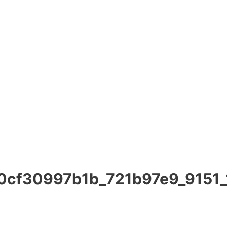
0cf30997b1b_721b97e9_9151_