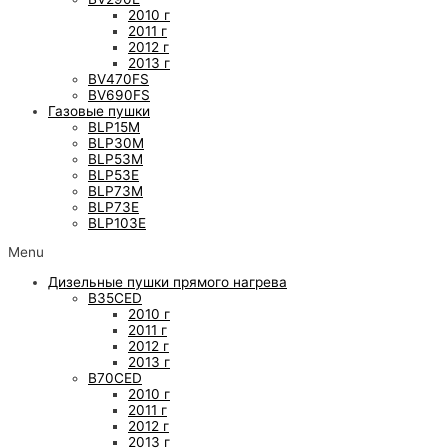
2010 г
2011 г
2012 г
2013 г
BV470FS
BV690FS
Газовые пушки
BLP15M
BLP30M
BLP53M
BLP53E
BLP73M
BLP73E
BLP103E
Menu
Дизельные пушки прямого нагрева
B35CED
2010 г
2011 г
2012 г
2013 г
B70CED
2010 г
2011 г
2012 г
2013 г