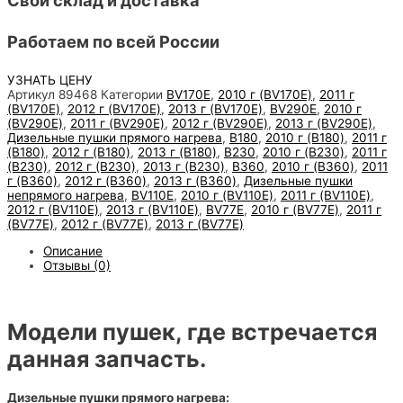
Работаем по всей России
УЗНАТЬ ЦЕНУ
Артикул
89468
Категории
BV170E
,
2010 г (BV170E)
,
2011 г
(BV170E)
,
2012 г (BV170E)
,
2013 г (BV170E)
,
BV290E
,
2010 г
(BV290E)
,
2011 г (BV290E)
,
2012 г (BV290E)
,
2013 г (BV290E)
,
Дизельные пушки прямого нагрева
,
B180
,
2010 г (B180)
,
2011 г
(B180)
,
2012 г (B180)
,
2013 г (B180)
,
B230
,
2010 г (B230)
,
2011 г
(B230)
,
2012 г (B230)
,
2013 г (B230)
,
B360
,
2010 г (B360)
,
2011
г (B360)
,
2012 г (B360)
,
2013 г (B360)
,
Дизельные пушки
непрямого нагрева
,
BV110E
,
2010 г (BV110E)
,
2011 г (BV110E)
,
2012 г (BV110E)
,
2013 г (BV110E)
,
BV77E
,
2010 г (BV77E)
,
2011 г
(BV77E)
,
2012 г (BV77E)
,
2013 г (BV77E)
Описание
Отзывы (0)
Модели пушек, где встречается
данная запчасть.
Дизельные пушки прямого нагрева: