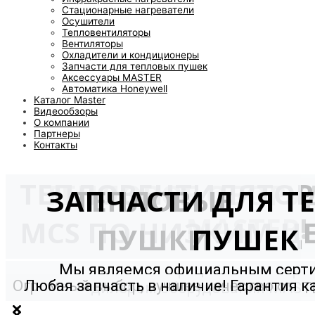
Стационарные нагреватели
Осушители
Тепловентиляторы
Вентиляторы
Охладители и кондиционеры
Запчасти для тепловых пушек
Аксессуары MASTER
Автоматика Honeywell
Каталог Master
Видеообзоры
О компании
Партнеры
Контакты
ТЕПЛОВЕНТИЛЯТО
ТЕПЛОВОЕ ОБОРУ
ЗАПЧАСТИ ДЛЯ Т
ТЕПЛОВЫЕ
MASTER!
MCS ПО НИЗКИМ Ц
ПУШКИ
ПУШЕК
Мы являемся официальным сер
Огромный выбор, лучшее качество от
Любая запчасть в наличие! Гарантия к
дилером оборудования MAST
мирового производителя!
и долговечность!