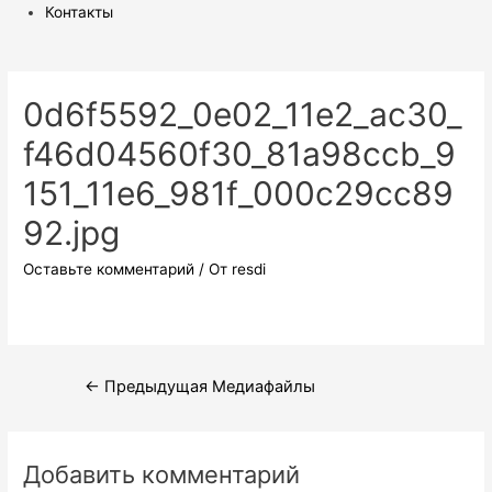
Контакты
0d6f5592_0e02_11e2_ac30_
f46d04560f30_81a98ccb_9
151_11e6_981f_000c29cc89
92.jpg
Оставьте комментарий
/ От
resdi
Навигация
←
Предыдущая Медиафайлы
по
записям
Добавить комментарий