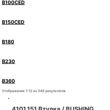
B100CED
B150CED
B180
B230
B360
Отображение 1–12 из 349 результатов
4101.151 Втулка / BUSHING