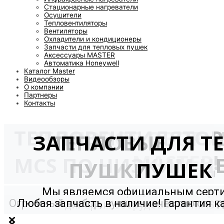
Стационарные нагреватели
Осушители
Тепловентиляторы
Вентиляторы
Охладители и кондиционеры
Запчасти для тепловых пушек
Аксессуары MASTER
Автоматика Honeywell
Каталог Master
Видеообзоры
О компании
Партнеры
Контакты
ТЕПЛОВЕНТИЛЯТО
ТЕПЛОВОЕ ОБОРУ
ЗАПЧАСТИ ДЛЯ Т
ТЕПЛОВЫЕ
MASTER!
MCS ПО НИЗКИМ Ц
ПУШКИ
ПУШЕК
Мы являемся официальным сер
Огромный выбор, лучшее качество от
Любая запчасть в наличие! Гарантия к
дилером оборудования MAST
мирового производителя!
и долговечность!