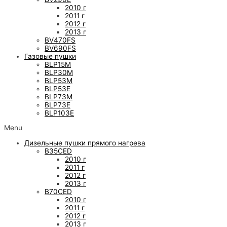
2010 г
2011 г
2012 г
2013 г
BV470FS
BV690FS
Газовые пушки
BLP15M
BLP30M
BLP53M
BLP53E
BLP73M
BLP73E
BLP103E
Menu
Дизельные пушки прямого нагрева
B35CED
2010 г
2011 г
2012 г
2013 г
B70CED
2010 г
2011 г
2012 г
2013 г