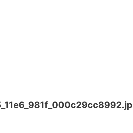
_11e6_981f_000c29cc8992.jp