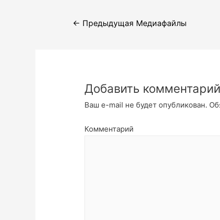
Навигация
←
Предыдущая Медиафайлы
по
записям
Добавить комментари
Ваш e-mail не будет опубликован.
Об
Комментарий