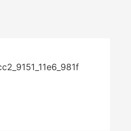
c2_9151_11e6_981f