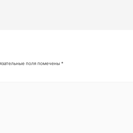
й
язательные поля помечены
*