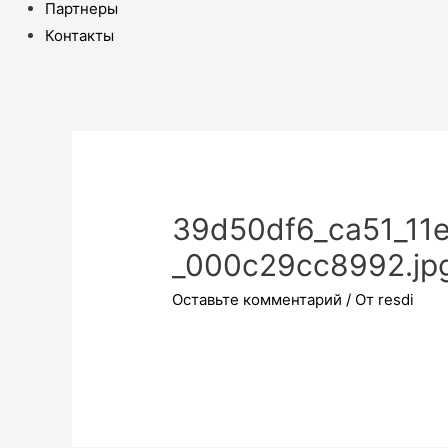
Партнеры
Контакты
39d50df6_ca51_11
_000c29cc8992.jp
Оставьте комментарий
/ От
resdi