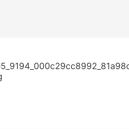
e5_9194_000c29cc8992_81a98c
g