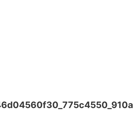
46d04560f30_775c4550_910a