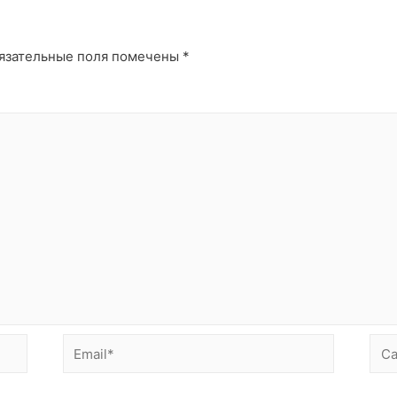
й
язательные поля помечены
*
Email*
Сай