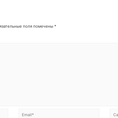
й
язательные поля помечены
*
Email*
Сай