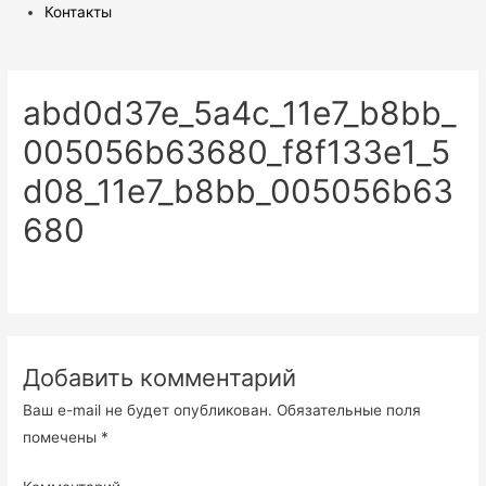
Контакты
abd0d37e_5a4c_11e7_b8bb_
005056b63680_f8f133e1_5
d08_11e7_b8bb_005056b63
680
Добавить комментарий
Ваш e-mail не будет опубликован.
Обязательные поля
помечены
*