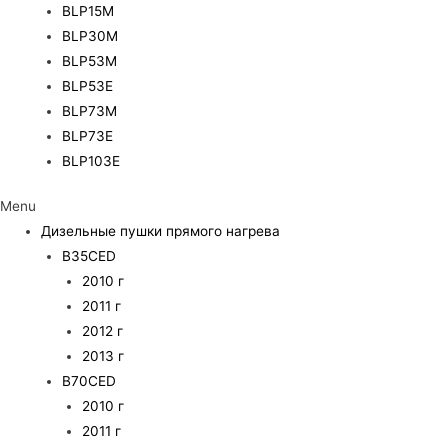
BLP15M
BLP30M
BLP53M
BLP53E
BLP73M
BLP73E
BLP103E
Menu
Дизельные пушки прямого нагрева
B35CED
2010 г
2011 г
2012 г
2013 г
B70CED
2010 г
2011 г