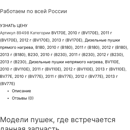
Работаем по всей России
УЗНАТЬ ЦЕНУ
Артикул
89498
Категории
BV170E
,
2010 г (BV170E)
,
2011 г
(BV170E)
,
2012 г (BV170E)
,
2013 г (BV170E)
,
Дизельные пушки
прямого нагрева
,
B180
,
2010 г (B180)
,
2011 г (B180)
,
2012 г (B180)
,
2013 г (B180)
,
B230
,
2010 г (B230)
,
2011 г (B230)
,
2012 г (B230)
,
2013 г (B230)
,
Дизельные пушки непрямого нагрева
,
BV110E
,
2010 г (BV110E)
,
2011 г (BV110E)
,
2012 г (BV110E)
,
2013 г (BV110E)
,
BV77E
,
2010 г (BV77E)
,
2011 г (BV77E)
,
2012 г (BV77E)
,
2013 г
(BV77E)
Описание
Отзывы (0)
Модели пушек, где встречается
данная запчасть.