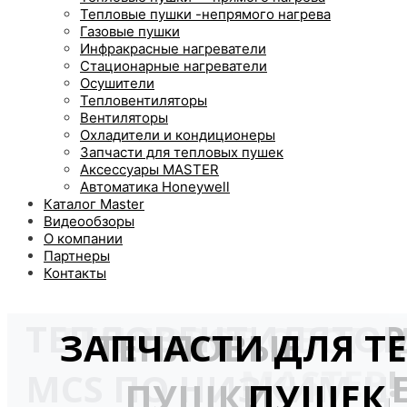
Тепловые пушки -непрямого нагрева
Газовые пушки
Инфракрасные нагреватели
Стационарные нагреватели
Осушители
Тепловентиляторы
Вентиляторы
Охладители и кондиционеры
Запчасти для тепловых пушек
Аксессуары MASTER
Автоматика Honeywell
Каталог Master
Видеообзоры
О компании
Партнеры
Контакты
ТЕПЛОВЕНТИЛЯТО
ТЕПЛОВОЕ ОБОРУ
ЗАПЧАСТИ ДЛЯ Т
ТЕПЛОВЫЕ
MASTER!
MCS ПО НИЗКИМ Ц
ПУШКИ
ПУШЕК