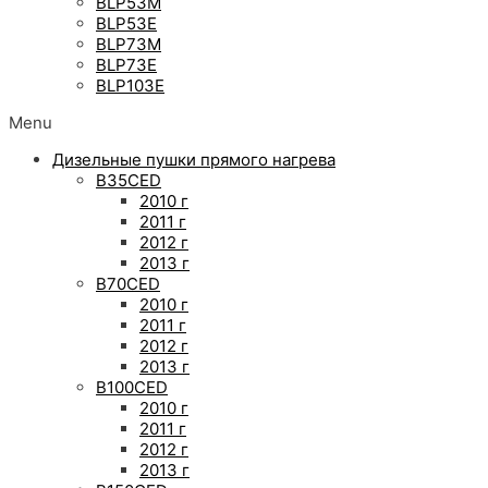
BLP53M
BLP53E
BLP73M
BLP73E
BLP103E
Menu
Дизельные пушки прямого нагрева
B35CED
2010 г
2011 г
2012 г
2013 г
B70CED
2010 г
2011 г
2012 г
2013 г
B100CED
2010 г
2011 г
2012 г
2013 г