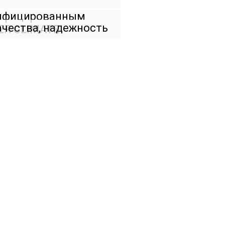
тифицированным
ачества, надежность
ER CLIMATE!