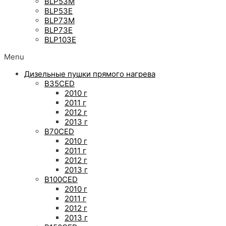
BLP53M
BLP53E
BLP73M
BLP73E
BLP103E
Menu
Дизельные пушки прямого нагрева
B35CED
2010 г
2011 г
2012 г
2013 г
B70CED
2010 г
2011 г
2012 г
2013 г
B100CED
2010 г
2011 г
2012 г
2013 г