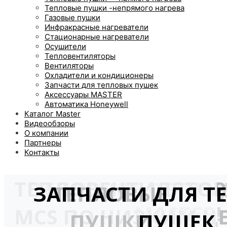
Тепловые пушки -непрямого нагрева
Газовые пушки
Инфракрасные нагреватели
Стационарные нагреватели
Осушители
Тепловентиляторы
Вентиляторы
Охладители и кондиционеры
Запчасти для тепловых пушек
Аксессуары MASTER
Автоматика Honeywell
Каталог Master
Видеообзоры
О компании
Партнеры
Контакты
ТЕПЛОВЕНТИЛЯТО
ТЕПЛОВОЕ ОБОРУ
ЗАПЧАСТИ ДЛЯ Т
ТЕПЛОВЫЕ
MASTER!
MCS ПО НИЗКИМ Ц
ПУШКИ
ПУШЕК