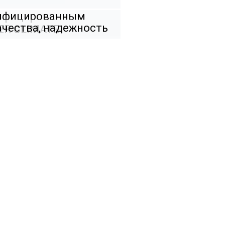
тифицированным
ачества, надежность
ER CLIMATE!