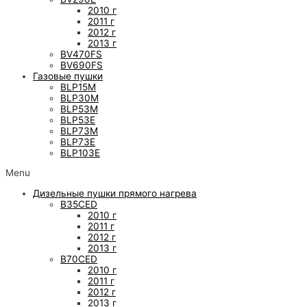
2010 г
2011 г
2012 г
2013 г
BV470FS
BV690FS
Газовые пушки
BLP15M
BLP30M
BLP53M
BLP53E
BLP73M
BLP73E
BLP103E
Menu
Дизельные пушки прямого нагрева
B35CED
2010 г
2011 г
2012 г
2013 г
B70CED
2010 г
2011 г
2012 г
2013 г