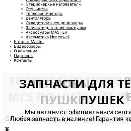
Стационарные нагреватели
Осушители
Тепловентиляторы
Вентиляторы
Охладители и кондиционеры
Запчасти для тепловых пушек
Аксессуары MASTER
Автоматика Honeywell
Каталог Master
Видеообзоры
О компании
Партнеры
Контакты
ТЕПЛОВЕНТИЛЯТО
ТЕПЛОВОЕ ОБОРУ
ЗАПЧАСТИ ДЛЯ Т
ТЕПЛОВЫЕ
MASTER!
MCS ПО НИЗКИМ Ц
ПУШКИ
ПУШЕК
Мы являемся официальным сер
Огромный выбор, лучшее качество от
Любая запчасть в наличие! Гарантия к
дилером оборудования MAST
мирового производителя!
и долговечность!