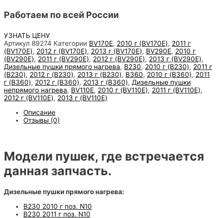
Работаем по всей России
УЗНАТЬ ЦЕНУ
Артикул
89274
Категории
BV170E
,
2010 г (BV170E)
,
2011 г
(BV170E)
,
2012 г (BV170E)
,
2013 г (BV170E)
,
BV290E
,
2010 г
(BV290E)
,
2011 г (BV290E)
,
2012 г (BV290E)
,
2013 г (BV290E)
,
Дизельные пушки прямого нагрева
,
B230
,
2010 г (B230)
,
2011 г
(B230)
,
2012 г (B230)
,
2013 г (B230)
,
B360
,
2010 г (B360)
,
2011
г (B360)
,
2012 г (B360)
,
2013 г (B360)
,
Дизельные пушки
непрямого нагрева
,
BV110E
,
2010 г (BV110E)
,
2011 г (BV110E)
,
2012 г (BV110E)
,
2013 г (BV110E)
Описание
Отзывы (0)
Модели пушек, где встречается
данная запчасть.
Дизельные пушки прямого нагрева:
B230 2010 г поз. N10
B230 2011 г поз. N10