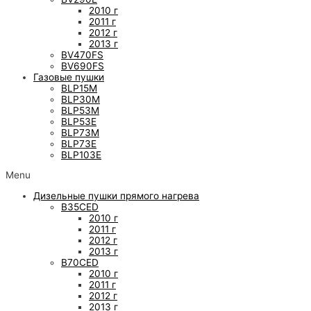
2010 г
2011 г
2012 г
2013 г
BV470FS
BV690FS
Газовые пушки
BLP15M
BLP30M
BLP53M
BLP53E
BLP73M
BLP73E
BLP103E
Menu
Дизельные пушки прямого нагрева
B35CED
2010 г
2011 г
2012 г
2013 г
B70CED
2010 г
2011 г
2012 г
2013 г