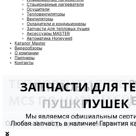
Стационарные нагреватели
Осушители
Тепловентиляторы
Вентиляторы
Охладители и кондиционеры
Запчасти для тепловых пушек
Аксессуары MASTER
Автоматика Honeywell
Каталог Master
Видеообзоры
О компании
Партнеры
Контакты
ТЕПЛОВЕНТИЛЯТО
ТЕПЛОВОЕ ОБОРУ
ЗАПЧАСТИ ДЛЯ Т
ТЕПЛОВЫЕ
MASTER!
MCS ПО НИЗКИМ Ц
ПУШКИ
ПУШЕК
Мы являемся официальным сер
Огромный выбор, лучшее качество от
Любая запчасть в наличие! Гарантия к
дилером оборудования MAST
мирового производителя!
и долговечность!