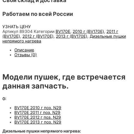
Работаем по всей России
УЗНАТЬ ЦЕНУ
Артикул
89304
Категории
BV170E
,
2010 г (BV170E)
,
2011 г
(BV170E)
,
2012 г (BV170E)
,
2013 г (BV170E)
,
Дизельные пушки
непрямого нагрева
Описание
Отзывы (0)
Модели пушек, где встречается
данная запчасть.
0:
BV170E 2010 г поз. N29
BV170E 2011 г поз. N29
BV170E 2012 г поз. N29
BV170E 2013 г поз. N29
Дизельные пушки непрямого нагрева: