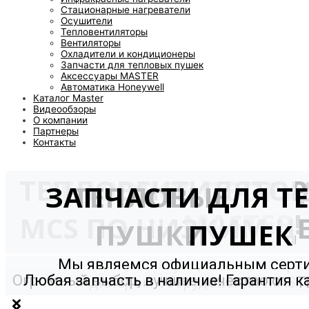
Стационарные нагреватели
Осушители
Тепловентиляторы
Вентиляторы
Охладители и кондиционеры
Запчасти для тепловых пушек
Аксессуары MASTER
Автоматика Honeywell
Каталог Master
Видеообзоры
О компании
Партнеры
Контакты
ТЕПЛОВЕНТИЛЯТО
ТЕПЛОВОЕ ОБОРУ
ЗАПЧАСТИ ДЛЯ Т
ТЕПЛОВЫЕ
MASTER!
MCS ПО НИЗКИМ Ц
ПУШКИ
ПУШЕК
Мы являемся официальным сер
Огромный выбор, лучшее качество от
Любая запчасть в наличие! Гарантия к
дилером оборудования MAST
мирового производителя!
и долговечность!