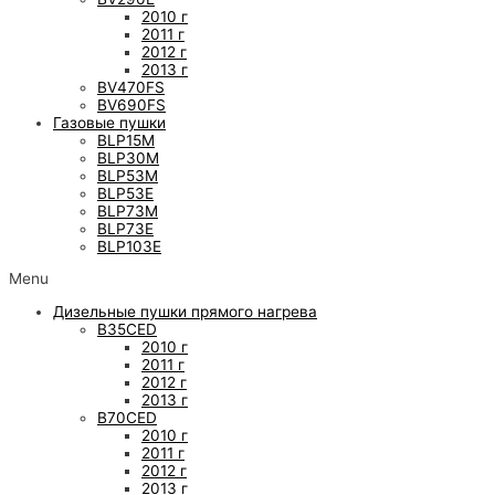
2010 г
2011 г
2012 г
2013 г
BV470FS
BV690FS
Газовые пушки
BLP15M
BLP30M
BLP53M
BLP53E
BLP73M
BLP73E
BLP103E
Menu
Дизельные пушки прямого нагрева
B35CED
2010 г
2011 г
2012 г
2013 г
B70CED
2010 г
2011 г
2012 г
2013 г