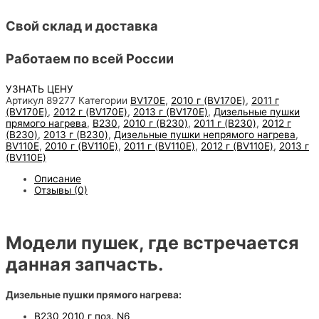
Свой склад и доставка
Работаем по всей России
УЗНАТЬ ЦЕНУ
Артикул
89277
Категории
BV170E
,
2010 г (BV170E)
,
2011 г
(BV170E)
,
2012 г (BV170E)
,
2013 г (BV170E)
,
Дизельные пушки
прямого нагрева
,
B230
,
2010 г (B230)
,
2011 г (B230)
,
2012 г
(B230)
,
2013 г (B230)
,
Дизельные пушки непрямого нагрева
,
BV110E
,
2010 г (BV110E)
,
2011 г (BV110E)
,
2012 г (BV110E)
,
2013 г
(BV110E)
Описание
Отзывы (0)
Модели пушек, где встречается
данная запчасть.
Дизельные пушки прямого нагрева:
B230 2010 г поз. N6