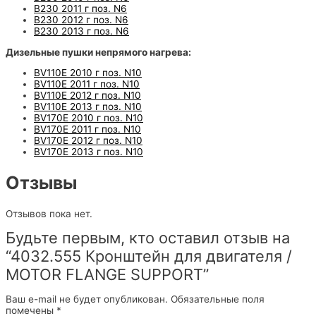
B230 2011 г поз. N6
B230 2012 г поз. N6
B230 2013 г поз. N6
Дизельные пушки непрямого нагрева:
BV110E 2010 г поз. N10
BV110E 2011 г поз. N10
BV110E 2012 г поз. N10
BV110E 2013 г поз. N10
BV170E 2010 г поз. N10
BV170E 2011 г поз. N10
BV170E 2012 г поз. N10
BV170E 2013 г поз. N10
Отзывы
Отзывов пока нет.
Будьте первым, кто оставил отзыв на
“4032.555 Кронштейн для двигателя /
MOTOR FLANGE SUPPORT”
Ваш e-mail не будет опубликован.
Обязательные поля
помечены
*