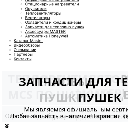
Стационарные нагреватели
Осушители
Тепловентиляторы
Вентиляторы
Охладители и кондиционеры
Запчасти для тепловых пушек
Аксессуары MASTER
Автоматика Honeywell
Каталог Master
Видеообзоры
О компании
Партнеры
Контакты
ТЕПЛОВЕНТИЛЯТО
ТЕПЛОВОЕ ОБОРУ
ЗАПЧАСТИ ДЛЯ Т
ТЕПЛОВЫЕ
MASTER!
MCS ПО НИЗКИМ Ц
ПУШКИ
ПУШЕК
Мы являемся официальным сер
Огромный выбор, лучшее качество от
Любая запчасть в наличие! Гарантия к
дилером оборудования MAST
мирового производителя!
и долговечность!