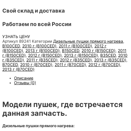
Свой склад и доставка
Работаем по всей России
УЗНАТЬ ЦЕНУ
Артикул
89241
Категории
Дизельные пушки прямого нагрева
,
B100CED
,
2010 г (B100CED)
,
2011 г (B100CED)
,
2012 г
(B100CED)
,
2013 г (B100CED)
,
B150CED
,
2010 г (B150CED)
,
2011
г (B150CED)
,
2012 г (B150CED)
,
2013 г (B150CED)
,
B35CED
,
2010
г (B35CED)
,
2011 г (B35CED)
,
2012 г (B35CED)
,
2013 г (B35CED)
,
B70CED
,
2010 г (B70CED)
,
2011 г (B70CED)
,
2012 г (B70CED)
,
2013 г (B70CED)
Описание
Отзывы (0)
Модели пушек, где встречается
данная запчасть.
Дизельные пушки прямого нагрева: