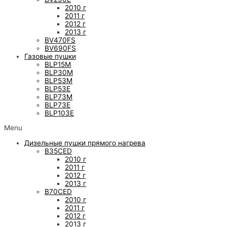
2010 г
2011 г
2012 г
2013 г
BV470FS
BV690FS
Газовые пушки
BLP15M
BLP30M
BLP53M
BLP53E
BLP73M
BLP73E
BLP103E
Menu
Дизельные пушки прямого нагрева
B35CED
2010 г
2011 г
2012 г
2013 г
B70CED
2010 г
2011 г
2012 г
2013 г