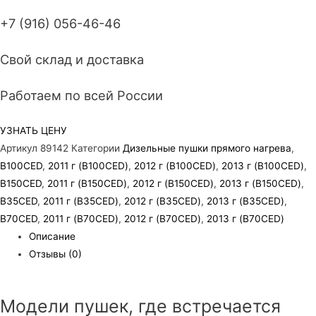
+7 (916) 056-46-46
Свой склад и доставка
Работаем по всей России
УЗНАТЬ ЦЕНУ
Артикул
89142
Категории
Дизельные пушки прямого нагрева
,
B100CED
,
2011 г (B100CED)
,
2012 г (B100CED)
,
2013 г (B100CED)
,
B150CED
,
2011 г (B150CED)
,
2012 г (B150CED)
,
2013 г (B150CED)
,
B35CED
,
2011 г (B35CED)
,
2012 г (B35CED)
,
2013 г (B35CED)
,
B70CED
,
2011 г (B70CED)
,
2012 г (B70CED)
,
2013 г (B70CED)
Описание
Отзывы (0)
Модели пушек, где встречается