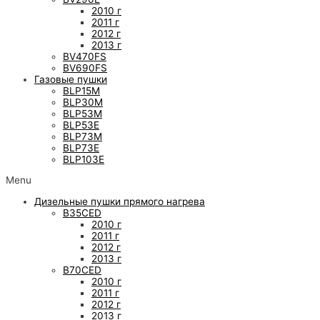
2010 г
2011 г
2012 г
2013 г
BV470FS
BV690FS
Газовые пушки
BLP15M
BLP30M
BLP53M
BLP53E
BLP73M
BLP73E
BLP103E
Menu
Дизельные пушки прямого нагрева
B35CED
2010 г
2011 г
2012 г
2013 г
B70CED
2010 г
2011 г
2012 г
2013 г