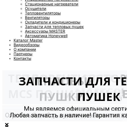
Стационарные нагреватели
Осушители
Тепловентиляторы
Вентиляторы
Охладители и кондиционеры
Запчасти для тепловых пушек
Аксессуары MASTER
Автоматика Honeywell
Каталог Master
Видеообзоры
О компании
Партнеры
Контакты
ТЕПЛОВЕНТИЛЯТО
ТЕПЛОВОЕ ОБОРУ
ЗАПЧАСТИ ДЛЯ Т
ТЕПЛОВЫЕ
MASTER!
MCS ПО НИЗКИМ Ц
ПУШКИ
ПУШЕК
Мы являемся официальным сер
Огромный выбор, лучшее качество от
Любая запчасть в наличие! Гарантия к
дилером оборудования MAST
мирового производителя!
и долговечность!