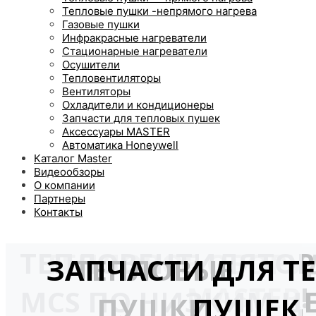
Тепловые пушки -непрямого нагрева
Газовые пушки
Инфракрасные нагреватели
Стационарные нагреватели
Осушители
Тепловентиляторы
Вентиляторы
Охладители и кондиционеры
Запчасти для тепловых пушек
Аксессуары MASTER
Автоматика Honeywell
Каталог Master
Видеообзоры
О компании
Партнеры
Контакты
ТЕПЛОВЕНТИЛЯТО
ТЕПЛОВОЕ ОБОРУ
ЗАПЧАСТИ ДЛЯ Т
ТЕПЛОВЫЕ
MASTER!
MCS ПО НИЗКИМ Ц
ПУШКИ
ПУШЕК