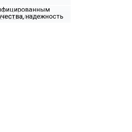
тифицированным
ачества, надежность
ER CLIMATE!