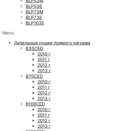
BLP53M
BLP53E
BLP73M
BLP73E
BLP103E
Menu
Дизельные пушки прямого нагрева
B35CED
2010 г
2011 г
2012 г
2013 г
B70CED
2010 г
2011 г
2012 г
2013 г
B100CED
2010 г
2011 г
2012 г
2013 г