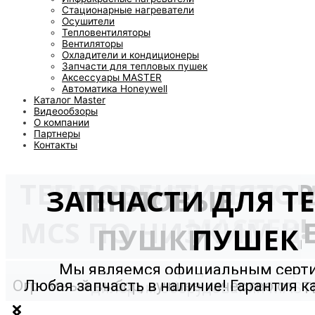
Стационарные нагреватели
Осушители
Тепловентиляторы
Вентиляторы
Охладители и кондиционеры
Запчасти для тепловых пушек
Аксессуары MASTER
Автоматика Honeywell
Каталог Master
Видеообзоры
О компании
Партнеры
Контакты
ТЕПЛОВЕНТИЛЯТО
ТЕПЛОВОЕ ОБОРУ
ЗАПЧАСТИ ДЛЯ Т
ТЕПЛОВЫЕ
MASTER!
MCS ПО НИЗКИМ Ц
ПУШКИ
ПУШЕК
Мы являемся официальным сер
Огромный выбор, лучшее качество от
Любая запчасть в наличие! Гарантия к
дилером оборудования MAST
мирового производителя!
и долговечность!