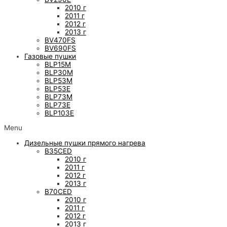
2010 г
2011 г
2012 г
2013 г
BV470FS
BV690FS
Газовые пушки
BLP15M
BLP30M
BLP53M
BLP53E
BLP73M
BLP73E
BLP103E
Menu
Дизельные пушки прямого нагрева
B35CED
2010 г
2011 г
2012 г
2013 г
B70CED
2010 г
2011 г
2012 г
2013 г