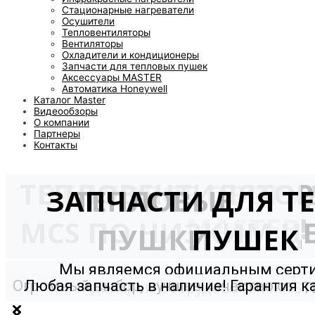
Стационарные нагреватели
Осушители
Тепловентиляторы
Вентиляторы
Охладители и кондиционеры
Запчасти для тепловых пушек
Аксессуары MASTER
Автоматика Honeywell
Каталог Master
Видеообзоры
О компании
Партнеры
Контакты
ТЕПЛОВЕНТИЛЯТО
ТЕПЛОВОЕ ОБОРУ
ЗАПЧАСТИ ДЛЯ Т
ТЕПЛОВЫЕ
MASTER!
MCS ПО НИЗКИМ Ц
ПУШКИ
ПУШЕК
Мы являемся официальным сер
Огромный выбор, лучшее качество от
Любая запчасть в наличие! Гарантия к
дилером оборудования MAST
мирового производителя!
и долговечность!