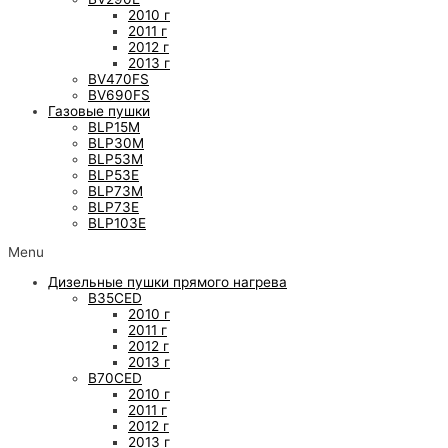
2010 г
2011 г
2012 г
2013 г
BV470FS
BV690FS
Газовые пушки
BLP15M
BLP30M
BLP53M
BLP53E
BLP73M
BLP73E
BLP103E
Menu
Дизельные пушки прямого нагрева
B35CED
2010 г
2011 г
2012 г
2013 г
B70CED
2010 г
2011 г
2012 г
2013 г