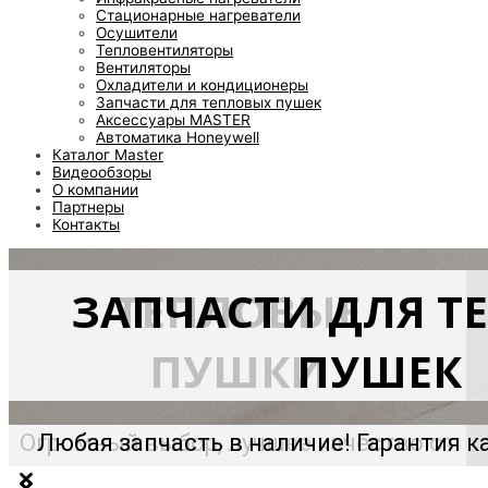
Стационарные нагреватели
Осушители
Тепловентиляторы
Вентиляторы
Охладители и кондиционеры
Запчасти для тепловых пушек
Аксессуары MASTER
Автоматика Honeywell
Каталог Master
Видеообзоры
О компании
Партнеры
Контакты
ТЕПЛОВОЕ ОБОРУ
ЗАПЧАСТИ ДЛЯ Т
ТЕПЛОВЫЕ
MASTER!
ПУШКИ
ПУШЕК
Мы являемся официальным сер
Огромный выбор, лучшее качество от
Любая запчасть в наличие! Гарантия к
дилером оборудования MAST
мирового производителя!
и долговечность!