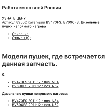
Работаем по всей России
УЗНАТЬ ЦЕНУ
ПРИ ПЕРВОМ ЗАКАЗЕ СКИДКА 15%!
Артикул
89502
Категории
BV470FS
,
BV690FS
,
Дизельные
пушки непрямого нагрева
Описание
Отзывы (0)
Модели пушек, где встречается
данная запчасть.
0:
BV470FS 2011-12 г поз. N34
BV690FS 2011-12 г поз. N52
Дизельные пушки непрямого нагрева:
BV470FS 2011-12 г поз. N34
BV690FS 2011-12 г поз. N52