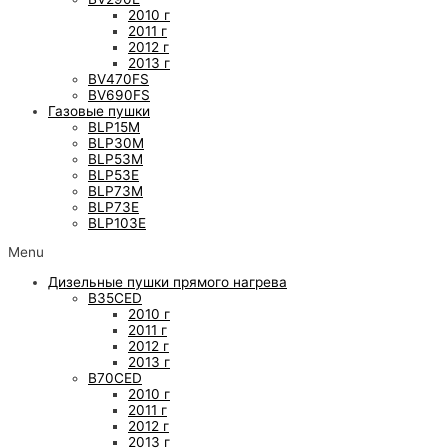
2010 г
2011 г
2012 г
2013 г
BV470FS
BV690FS
Газовые пушки
BLP15M
BLP30M
BLP53M
BLP53E
BLP73M
BLP73E
BLP103E
Menu
Дизельные пушки прямого нагрева
B35CED
2010 г
2011 г
2012 г
2013 г
B70CED
2010 г
2011 г
2012 г
2013 г